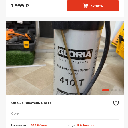
1 999
₽
Купить
Опрыскиватель Glo rr
Сочи
Рассрочка от
658 ₽/мес.
Бонус:
120 баллов