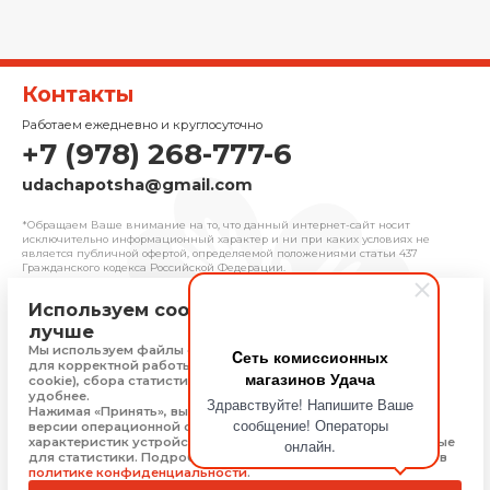
Контакты
Работаем ежедневно и круглосуточно
+7 (978) 268-777-6
udachapotsha@gmail.com
*Обращаем Ваше внимание на то, что данный интернет-сайт носит
исключительно информационный характер и ни при каких условиях не
является публичной офертой, определяемой положениями cтатьи 437
Гражданского кодекса Российской Федерации.
Используем cookie, чтобы сайт работал
© 2025 «Удача» | Франчайзинговая сеть
лучше
комиссионных магазинов
Мы используем файлы cookie, Яндекс Метрику и 1С-Битрикс
Cеть комиссионных
Политика конфиденциальности
для корректной работы сайта (технически необходимые
магазинов Удача
Присоединяйтесь
cookie), сбора статистики, чтобы сайт работал быстрее и
удобнее.
Здравствуйте! Напишите Ваше
Нажимая «Принять», вы соглашаетесь на обработку: типа,
сообщение! Операторы
версии операционной системы и браузера, технических
характеристик устройства, технические данные, необходимые
онлайн.
Скачать приложение
для статистики. Подробную информацию Вы можете найти в
политике конфиденциальности
.