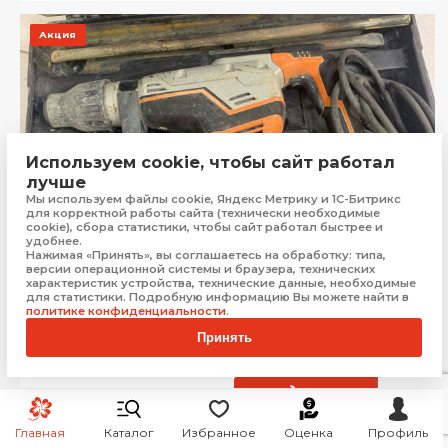
Акция
Используем cookie, чтобы сайт работал
лучше
Мы используем файлы cookie, Яндекс Метрику и 1С-Битрикс
для корректной работы сайта (технически необходимые
cookie), сбора статистики, чтобы сайт работал быстрее и
удобнее.
Нажимая «Принять», вы соглашаетесь на обработку: типа,
версии операционной системы и браузера, технических
характеристик устройства, технические данные, необходимые
для статистики. Подробную информацию Вы можете найти в
Отбойный молоток AEG MH-5G
политике конфиденциальности
.
Евпатория
Принять
Рассрочка от
658 ₽/мес.
5 999
₽
Купить
Главная
Каталог
Избранное
Оценка
Профиль