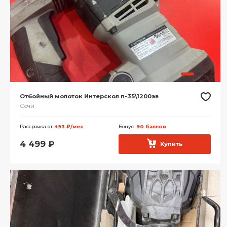
Отбойный молоток Интерскол п-35\1200эв
Сочи
Рассрочка от
493 ₽/мес.
Бонус:
90 баллов
4 499
₽
Купить