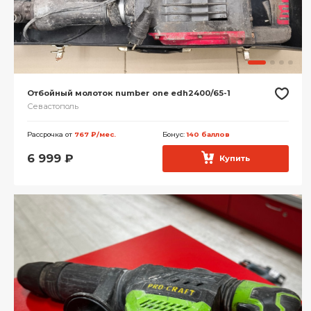
Отбойный молоток number one edh2400/65-1
Севастополь
Рассрочка от
767 ₽/мес.
Бонус:
140 баллов
6 999
₽
Купить