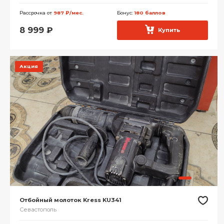
Рассрочка от
987 ₽/мес.
Бонус:
180 баллов
8 999
₽
Купить
Акция
Отбойный молоток Kress KU341
Севастополь