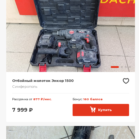
Отбойный молоток Энкор 1500
Симферополь
Рассрочка от
877 ₽/мес.
Бонус:
160 баллов
7 999
₽
Купить