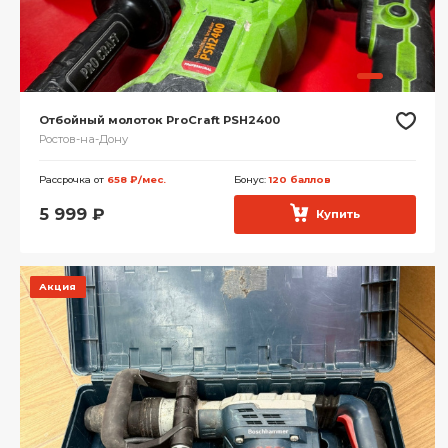
Отбойный молоток ProCraft PSH2400
Ростов-на-Дону
Рассрочка от
658 ₽/мес.
Бонус:
120 баллов
5 999
₽
Купить
Акция