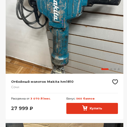
Отбойный молоток Makita hm1810
Сочи
Рассрочка от
3 070 ₽/мес.
Бонус:
560 баллов
27 999
₽
Купить