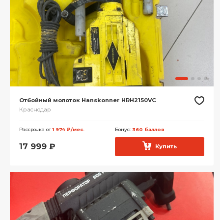
Отбойный молоток Hanskonner HRH2150VC
Краснодар
Рассрочка от
1 974 ₽/мес.
Бонус:
360 баллов
17 999
₽
Купить