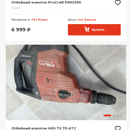
Отбойный молоток ProCraft PSH2500
Саки
Рассрочка от
767 ₽/мес.
Бонус:
140 баллов
6 999
₽
Купить
Отбойный молоток Hilti TE 70-ATC