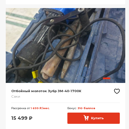
Отбойный молоток Зубр ЗМ-40-1700К
Саки
Рассрочка от
1 699 ₽/мес.
Бонус:
310 баллов
15 499
₽
Купить