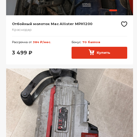
Отбойный молоток Mac Allister MPH1200
Краснодар
Рассрочка от
384 ₽/мес.
Бонус:
70 баллов
3 499
₽
Купить