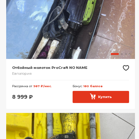
Отбойный молоток ProCraft NO NAME
Евпатория
Рассрочка от
987 ₽/мес.
Бонус:
180 баллов
8 999
₽
Купить