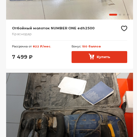
Отбойный молоток NUMBER ONE edh2500
Краснодар
Рассрочка от
822 ₽/мес.
Бонус:
150 баллов
7 499
₽
Купить