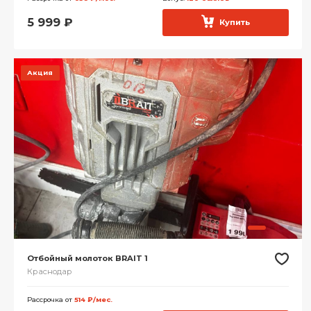
5 999
₽
Купить
Акция
Отбойный молоток BRAIT 1
Краснодар
Рассрочка от
514 ₽/мес.