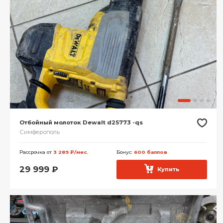
Отбойный молоток Dewalt d25773 -qs
Симферополь
Рассрочка от
3 289 ₽/мес.
Бонус:
600 баллов
29 999
₽
Купить