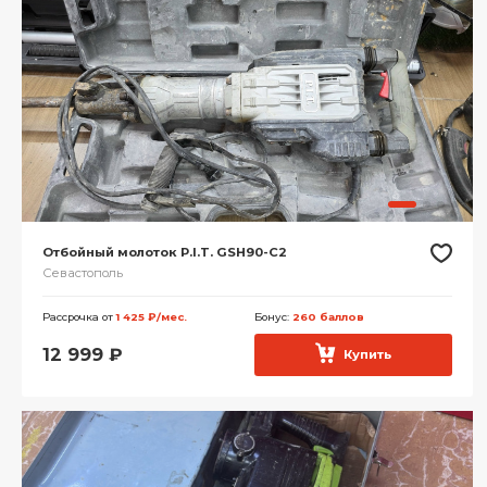
Отбойный молоток P.I.T. GSH90-C2
Севастополь
Рассрочка от
1 425 ₽/мес.
Бонус:
260 баллов
12 999
₽
Купить