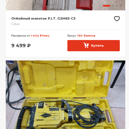
Отбойный молоток P.I.T. GSH65-C5
Сочи
Рассрочка от
1 042 ₽/мес.
Бонус:
190 баллов
9 499
₽
Купить