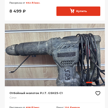
Рассрочка от
932 ₽/мес.
8 499
₽
Купить
Отбойный молоток P.I.T. GSH25-C1
Сочи
Рассрочка от
658 ₽/мес.
Бонус:
120 баллов