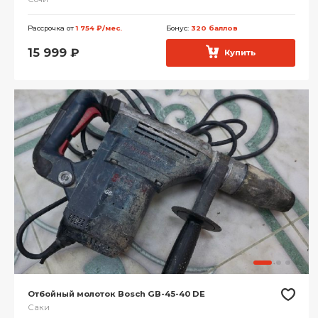
Рассрочка от
1 754 ₽/мес.
Бонус:
320 баллов
15 999
₽
Купить
Отбойный молоток Bosch GB-45-40 DE
Саки