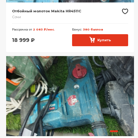
Отбойный молоток Makita HR4511C
Сочи
Рассрочка от
2 083 ₽/мес.
Бонус:
380 баллов
18 999
₽
Купить