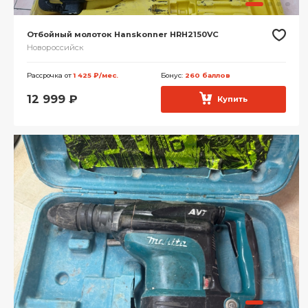
Отбойный молоток Hanskonner HRH2150VC
Новороссийск
Рассрочка от
1 425 ₽/мес.
Бонус:
260 баллов
12 999
₽
Купить