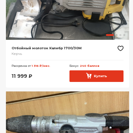
Отбойный молоток Калибр 1700/30М
Керчь
Рассрочка от
1 316 ₽/мес.
Бонус:
240 баллов
11 999
₽
Купить