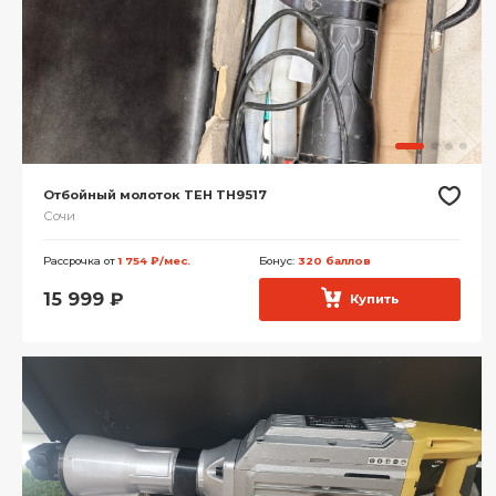
Отбойный молоток TEH TH9517
Сочи
Рассрочка от
1 754 ₽/мес.
Бонус:
320 баллов
15 999
₽
Купить