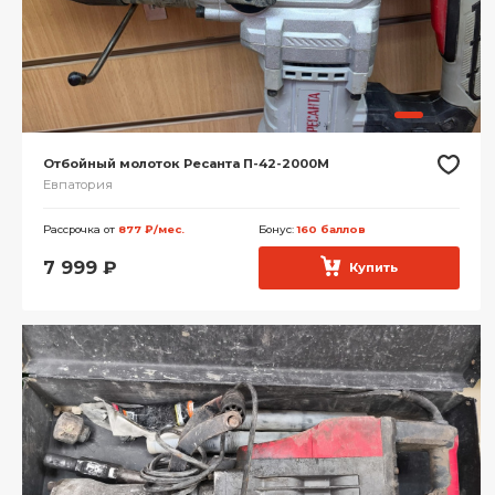
Отбойный молоток Ресанта П-42-2000М
Евпатория
Рассрочка от
877 ₽/мес.
Бонус:
160 баллов
7 999
₽
Купить