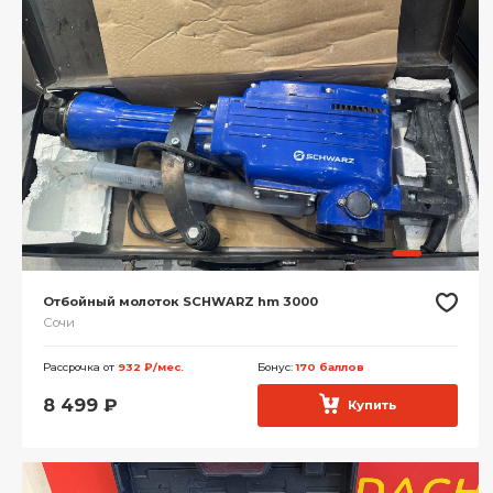
Отбойный молоток SCHWARZ hm 3000
Сочи
Рассрочка от
932 ₽/мес.
Бонус:
170 баллов
8 499
₽
Купить