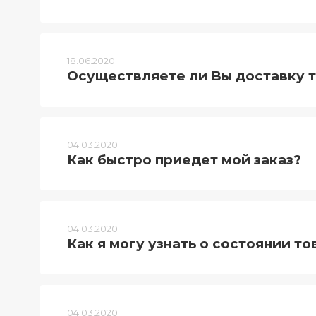
Телефоны
Товары для дома
18.06.2020
Фото и видеотехника
Осуществляете ли Вы доставку 
Хобби и отдых
Акционные товары
04.03.2020
Как быстро приедет мой заказ?
Проданные товары
04.03.2020
Как я могу узнать о состоянии то
04.03.2020