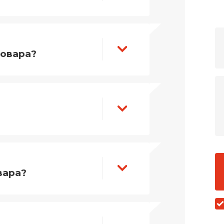
товара?
вара?