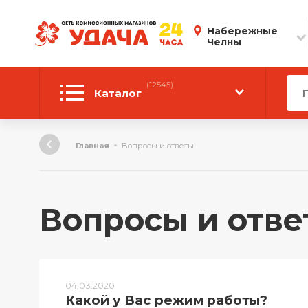
Набережные
Челны
(12545)
Каталог
Автотовары
Главная
Вопросы и ответы
Аудиотехника
Инструмент
Вопросы и отве
Компьютерная техника
Личные вещи
04.03.2020
ТВ и Видео
Какой у Вас режим работы?