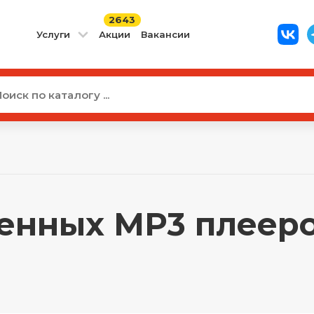
2643
Услуги
Акции
Вакансии
енных MP3 плееров