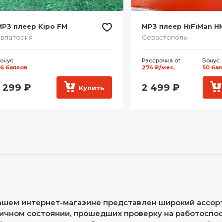
P3 плеер Kipo FM
MP3 плеер HiFiMan H
впатория
Севастополь
онус:
Рассрочка от
Бонус:
6 баллов
274 ₽/мес.
50 ба
1 299
₽
2 499
₽
Купить
ашем интернет-магазине представлен широкий ассорт
ичном состоянии, прошедших проверку на работоспос