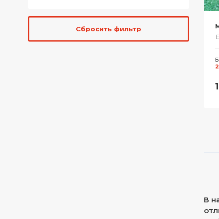
M
Сбросить фильтр
Е
Б
2
В н
отл