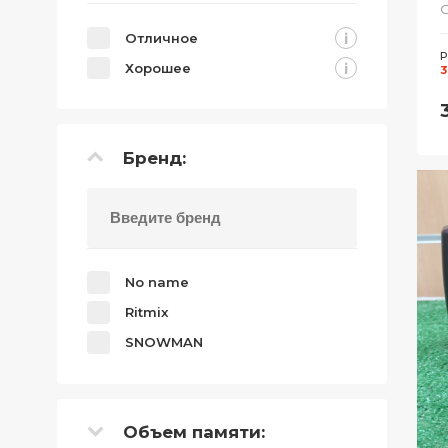
С
i
Отличное
Р
i
Хорошее
3
Бренд:
No name
Ritmix
SNOWMAN
Объем памяти: