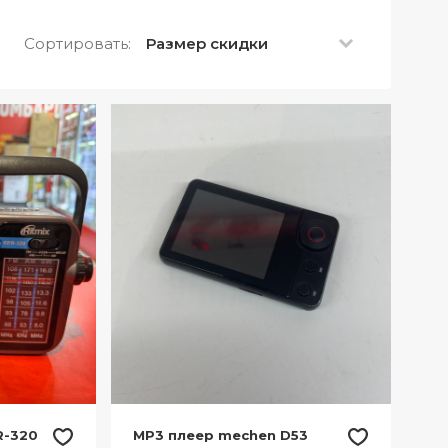
Сортировать:
Размер скидки
R-320
MP3 плеер mechen D53