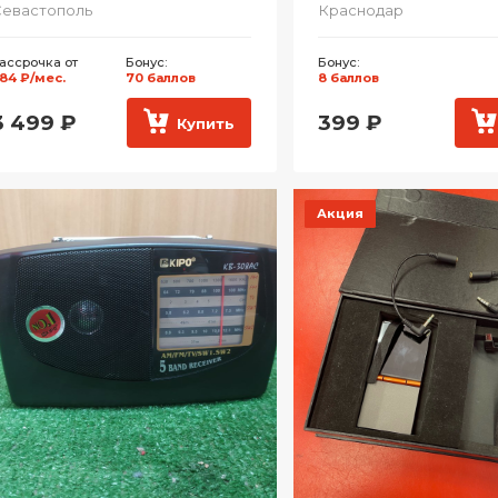
евастополь
Краснодар
ассрочка от
Бонус:
Бонус:
84 ₽/мес.
70 баллов
8 баллов
3 499
₽
399
₽
Купить
Акция