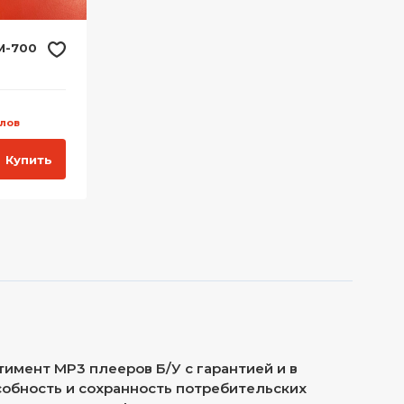
M-700
ллов
Купить
имент MP3 плееров Б/У с гарантией и в
обность и сохранность потребительских