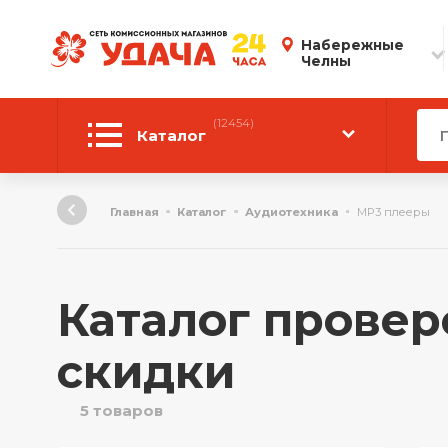
Набережные
Челны
(12454)
Каталог
Автотовары
Главная
Каталог
Аудиотехника
MP3 плееры
Аудиотехника
Инструмент
Каталог провер
Компьютерная техника
скидки
Личные вещи
5 товаров
ТВ и Видео