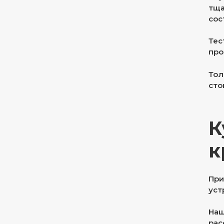
тща
сос
Тес
про
Тол
сто
К
к
При
уст
Наш
рас