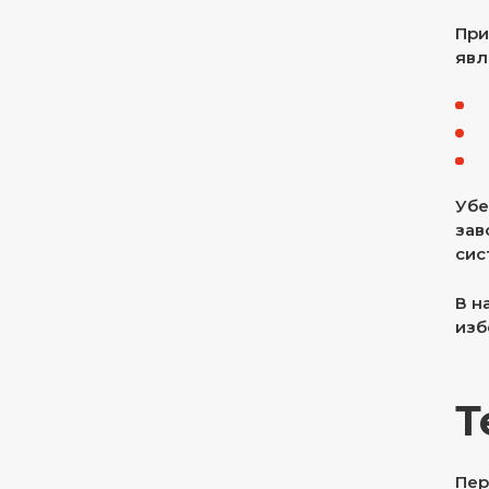
При
явл
Убе
зав
сис
В н
изб
Т
Пер