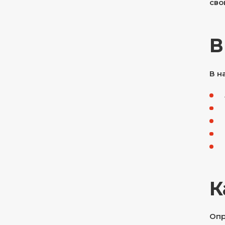
сво
В
В н
К
Опр