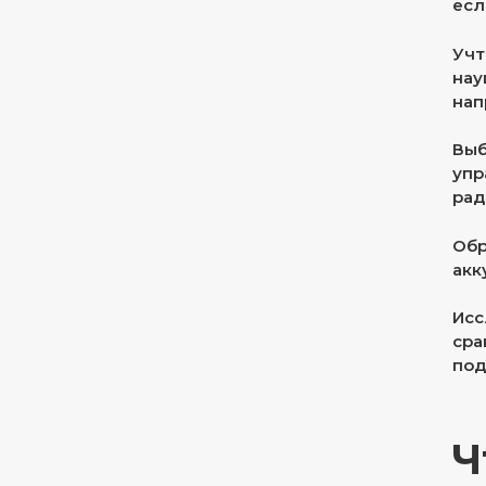
есл
Учт
нау
нап
Выб
упр
рад
Обр
акк
Исс
сра
под
Ч