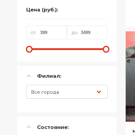
Телефоны
Цена (руб.):
Товары для дома
Фото и видеотехника
от
до
Хобби и отдых
Акционные товары
Проданные товары
Филиал:
Все города
Состояние: