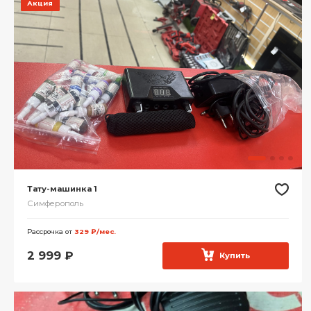
Акция
Тату-машинка 1
Симферополь
Рассрочка от
329 ₽/мес.
2 999
₽
Купить