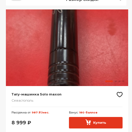
Тату-машинка Solo maxon
Севастополь
Рассрочка от
987 ₽/мес.
Бонус:
180 баллов
8 999
₽
Купить