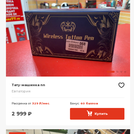
Тату-машинка nn
Евпатория
Рассрочка от
329 ₽/мес.
Бонус:
60 баллов
2 999
₽
Купить