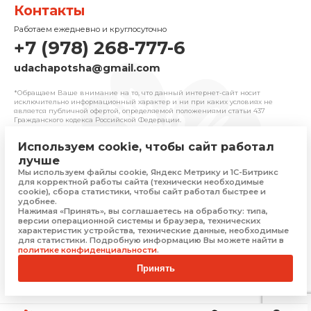
Контакты
Работаем ежедневно и круглосуточно
+7 (978) 268-777-6
udachapotsha@gmail.com
*Обращаем Ваше внимание на то, что данный интернет-сайт носит
исключительно информационный характер и ни при каких условиях не
является публичной офертой, определяемой положениями cтатьи 437
Гражданского кодекса Российской Федерации.
Используем cookie, чтобы сайт работал
© 2025 «Удача» | Франчайзинговая сеть
лучше
комиссионных магазинов
Мы используем файлы cookie, Яндекс Метрику и 1С-Битрикс
Политика конфиденциальности
для корректной работы сайта (технически необходимые
Присоединяйтесь
cookie), сбора статистики, чтобы сайт работал быстрее и
удобнее.
Нажимая «Принять», вы соглашаетесь на обработку: типа,
версии операционной системы и браузера, технических
характеристик устройства, технические данные, необходимые
Скачать приложение
для статистики. Подробную информацию Вы можете найти в
политике конфиденциальности
.
Принять