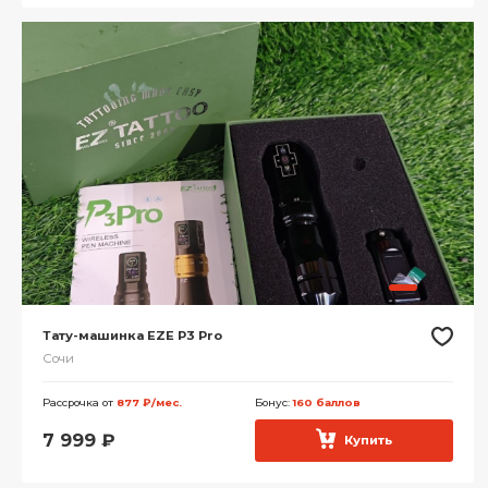
Тату-машинка EZE P3 Pro
Сочи
Рассрочка от
877 ₽/мес.
Бонус:
160 баллов
7 999
₽
Купить