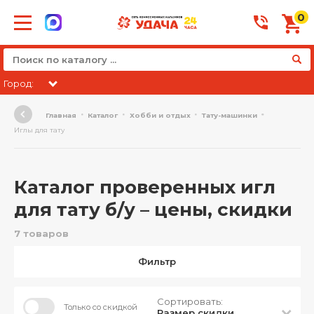
0
Город:
Главная
Каталог
Хобби и отдых
Тату-машинки
Иглы для тату
Каталог проверенных игл
для тату б/у – цены, скидки
7 товаров
Фильтр
Сортировать:
Только со скидкой
Размер скидки